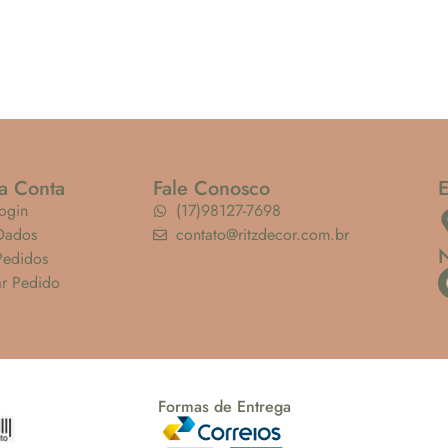
a Conta
Fale Conosco
ogin
(17)98127-7698
Dados
contato@ritzdecor.com.br
Pedidos
ar Pedido
Formas de Entrega