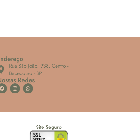
Endereço
Rua São João, 938, Centro -
Bebedouro - SP
Nossas Redes
Site Seguro