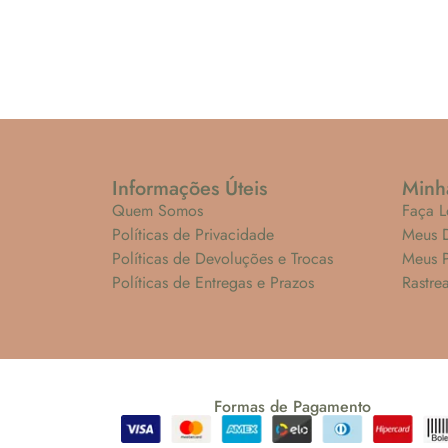
Informações Úteis
Minh
Quem Somos
Faça L
Políticas de Privacidade
Meus 
Políticas de Devoluções e Trocas
Meus 
Políticas de Entregas e Prazos
Rastre
Formas de Pagamento