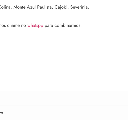
olina, Monte Azul Paulista, Cajobi, Severínia.
 nos chame no
whatspp
para combinarmos.
cm