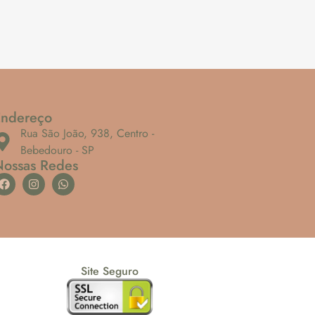
Endereço
Rua São João, 938, Centro -
Bebedouro - SP
Nossas Redes
Site Seguro