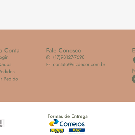
a Conta
Fale Conosco
ogin
(17)98127-7698
Dados
contato@ritzdecor.com.br
Pedidos
ar Pedido
Formas de Entrega