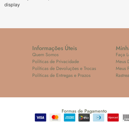
display
Informações Úteis
Minh
Quem Somos
Faça L
Políticas de Privacidade
Meus 
Políticas de Devoluções e Trocas
Meus 
Políticas de Entregas e Prazos
Rastre
Formas de Pagamento