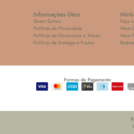
Informações Úteis
Minh
Quem Somos
Faça L
Políticas de Privacidade
Meus 
Políticas de Devoluções e Trocas
Meus 
Políticas de Entregas e Prazos
Rastre
Formas de Pagamento
R