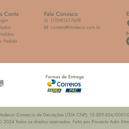
a Conta
Fale Conosco
ogin
(17)98127-7698
Dados
contato@ritzdecor.com.br
Pedidos
ar Pedido
Formas de Entrega
itzdecor Comercio de Decrações LTDA CNPJ: 15.509.624/0001-
© 2024 Todos os direitos reservados. Feito por Provecto Adm Sites