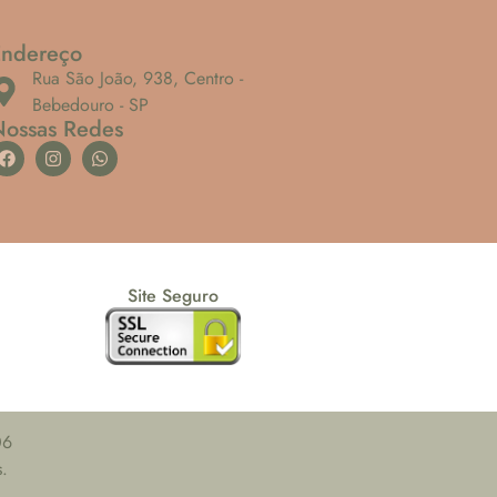
Endereço
Rua São João, 938, Centro -
Bebedouro - SP
Nossas Redes
Site Seguro
06
.