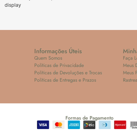
display
Informações Úteis
Minh
Quem Somos
Faça L
Políticas de Privacidade
Meus 
Políticas de Devoluções e Trocas
Meus 
Políticas de Entregas e Prazos
Rastre
Formas de Pagamento