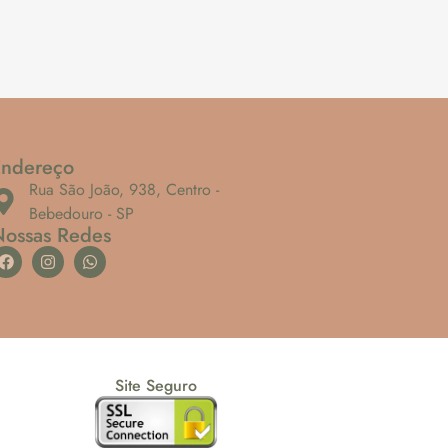
Endereço
Rua São João, 938, Centro -
Bebedouro - SP
Nossas Redes
Site Seguro