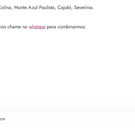
olina, Monte Azul Paulista, Cajobi, Severínia.
 nos chame no
whatspp
para combinarmos.
 cm